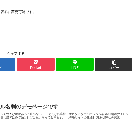
は容易に変更可能です。
シェアする
ブ
Pocket
LINE
コピー
タル名刺のデモページです
刺って色々な所があって選べない・・ そんなお客様、オビタスターのデジタル名刺の特徴がつまっ
舗に当てはめて頂ければと思い作っております。 【デモサイトの仕様】 対象は弊社の実店...