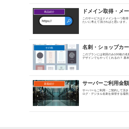
ドメイン取得・メ
商品紹介
このサービスはドメインを一つ取得
たいに考えて頂ければと思います。 
名刺・ショップカ
その他
このプランには初回のみ100枚の
デザインでもやってくれるの？ 基本
サーバーご利用金
新着紹介
サーバーもご利用・ご契約して頂き
ログ・デジタル名刺を保管する場所だ