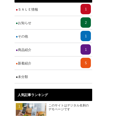
1
ＳＡＬＥ情報
2
お知らせ
1
その他
1
商品紹介
5
新着紹介
1
未分類
人気記事ランキング
このサイトはデジタル名刺の
デモページです