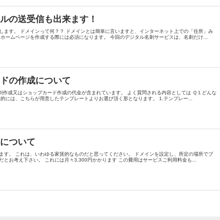
ールの送受信も出来ます！
します。 ドメインって何？？ ドメインとは簡単に言いますと、インターネット上での「住所」み
ホームページを作成する際には必須になります。 今回のデジタル名刺サービスは、名刺だけ...
ードの作成について
名刺作成又はショップカード作成の代金が含まれています。 よく質問される内容としては Ｑ１どんな
的には、こちらが用意したテンプレートよりお選び頂く形となります。 1.テンプレー...
額について
ます。 これは、いわゆる家賃的なものだと思ってください。 ドメインを設定し、所定の場所でブ
とお考え下さい。 これには月々3,300円かかります この費用はサービスご利用料金も...